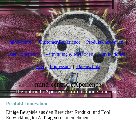
mind-centric
Customer Experience
Produkt-Innovation
User Experience
Vermittlung & Methoden
Publikationen
Vita
Impressum
Datenschutz
mind-centric eXperience
The optimal eXperience for customers and users
Produkt-Innovation
Einige Beispiele aus den Bereichen Produkt- und Tool-
Entwicklung im Auftrag von Unternehmen.