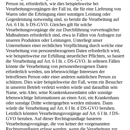
Person ist, erforderlich, wie dies beispielsweise bei
Verarbeitungsvorgängen der Fall ist, die für eine Lieferung von
Waren oder die Erbringung einer sonstigen Leistung oder
Gegenleistung notwendig sind, so beruht die Verarbeitung auf
Art. 6 I lit. b DS-GVO. Gleiches gilt für solche
Verarbeitungsvorgänge die zur Durchführung vorvertraglicher
Maßnahmen erforderlich sind, etwa in Fällen von Anfragen zur
unseren Produkten oder Leistungen. Unterliegt unser
Unternehmen einer rechtlichen Verpflichtung durch welche eine
Verarbeitung von personenbezogenen Daten erforderlich wird,
wie beispielsweise zur Erfüllung steuerlicher Pflichten, so basiert
die Verarbeitung auf Art. 6 I lit. c DS-GVO. In seltenen Fällen
könnte die Verarbeitung von personenbezogenen Daten
erforderlich werden, um lebenswichtige Interessen der
betroffenen Person oder einer anderen natürlichen Person zu
schützen. Dies wäre beispielsweise der Fall, wenn ein Besucher
in unserem Betrieb verletzt werden würde und daraufhin sein
Name, sein Alter, seine Krankenkassendaten oder sonstige
lebenswichtige Informationen an einen Arzt, ein Krankenhaus
oder sonstige Dritte weitergegeben werden müssten. Dann
würde die Verarbeitung auf Art. 6 I lit. d DS-GVO beruhen.
Letztlich könnten Verarbeitungsvorgänge auf Art. 6 I lit. f DS-
GVO beruhen. Auf dieser Rechtsgrundlage basieren
Verarbeitungsvorgänge, die von keiner der vorgenannten
Rechtsgrundlagen erfasst werden, wenn die Verarbeitung zur