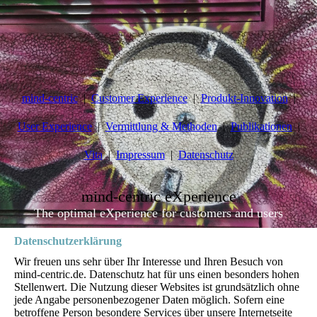
mind-centric
Customer Experience
Produkt-Innovation
User Experience
Vermittlung & Methoden
Publikationen
Vita
Impressum
Datenschutz
mind-centric eXperience
The optimal eXperience for customers and users
Datenschutzerklärung
Wir freuen uns sehr über Ihr Interesse und Ihren Besuch von
mind-centric.de. Datenschutz hat für uns einen besonders hohen
Stellenwert. Die Nutzung dieser Websites ist grundsätzlich ohne
jede Angabe personenbezogener Daten möglich. Sofern eine
betroffene Person besondere Services über unsere Internetseite